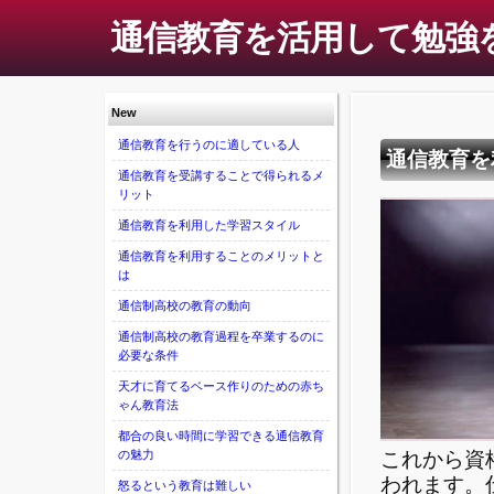
通信教育を活用して勉強
New
通信教育を行うのに適している人
通信教育を
通信教育を受講することで得られるメ
リット
通信教育を利用した学習スタイル
通信教育を利用することのメリットと
は
通信制高校の教育の動向
通信制高校の教育過程を卒業するのに
必要な条件
天才に育てるベース作りのための赤ち
ゃん教育法
都合の良い時間に学習できる通信教育
これから資
の魅力
われます。
怒るという教育は難しい